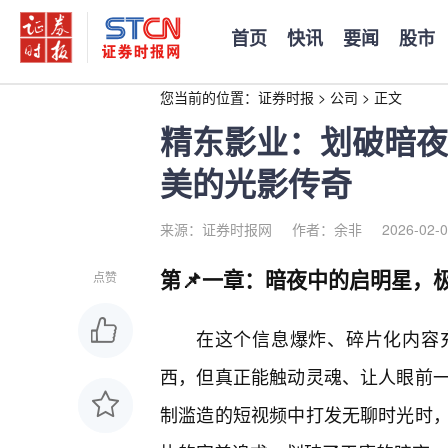
首页
快讯
要闻
股市
您当前的位置：
证券时报
>
公司
>
正文
精东影业：划破暗夜
美的光影传奇
来源：证券时报网
作者：余非
2026-02-0
第📌一章：暗夜中的启明星，
点赞
在这个信息爆炸、碎片化内容
西，但真正能触动灵魂、让人眼前
制滥造的短视频中打发无聊时光时