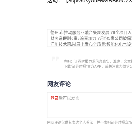
活动：【
8cjVGdkyAuHwSRRkeCZX
德州.市推动服务业融合集聚发展 78个项目
财务造假刑<事>追责加力 7月份5家公司披
汇川技术湾芯!展上发布全场景;智能化电气
声明：证券时报力求信息真实、准确，文章
下载“证券时报”官方APP，或关注官方微
网友评论
登录
后可以发言
网友评论仅供其表达个人看法，并不表明证券时报立场