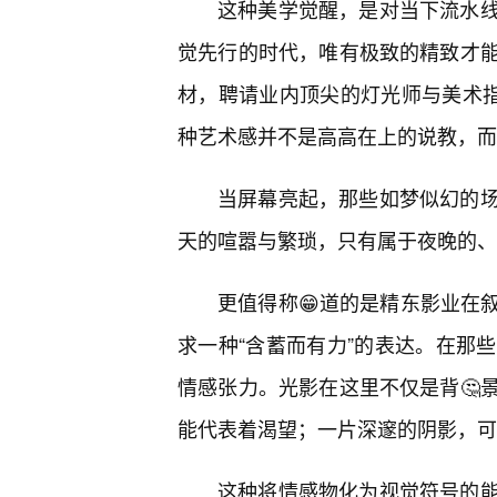
这种美学觉醒，是对当下流水
觉先行的时代，唯有极致的精致才
材，聘请业内顶尖的灯光师与美术指
种艺术感并不是高高在上的说教，而
当屏幕亮起，那些如梦似幻的场
天的喧嚣与繁琐，只有属于夜晚的、
更值得称😁道的是精东影业在
求一种“含蓄而有力”的表达。在那
情感张力。光影在这里不仅是背🤔
能代表着渴望；一片深邃的阴影，可
这种将情感物化为视觉符号的