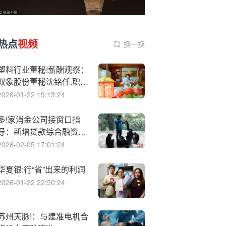
热点
视频
换一换
塑料行业董秘!薪酬观察：
双象股份董秘沈铭任.职时
长接近18年 年薪33万元
2026-01-22 19:13:24
与上年持平 仅为同行平均
薪酬一半
多!家消金公司接窗口指
导：新增贷款综合融资成
本不得超20%
2026-02-05 17:01:24
华夏银:行“省”出来的利润
2026-01-22 22:50:24
苏州天脉!：与建准电机合