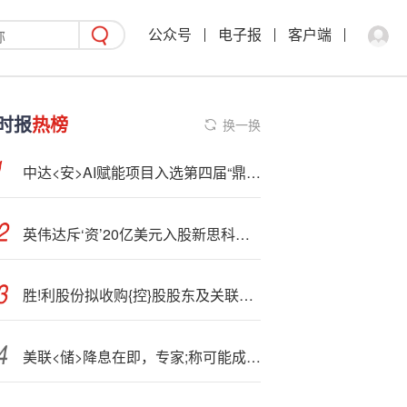
公众号
电子报
客户端
时报
热榜
换一换
中达<安>AI赋能项目入选第四届“鼎新杯”典型案例，供应链风险管理实现“事前预警”新突破
英伟达斥‘资’20亿美元入股新思科技，深化算力合作关系
胜!利股份拟收购{控}股股东及关联方旗下资产
美联<储>降息在即，专家;称可能成为市场转折点