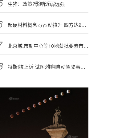
生猪：政策?影响近弱远强
超硬材料概念<异>动拉升 四方达20{C}M涨停
北京城,市副中心等10地获批要素市场化配置综合改革试点
特斯!拉上诉 试图;推翻自动驾驶事故诉讼中2.4亿美元的判决结果