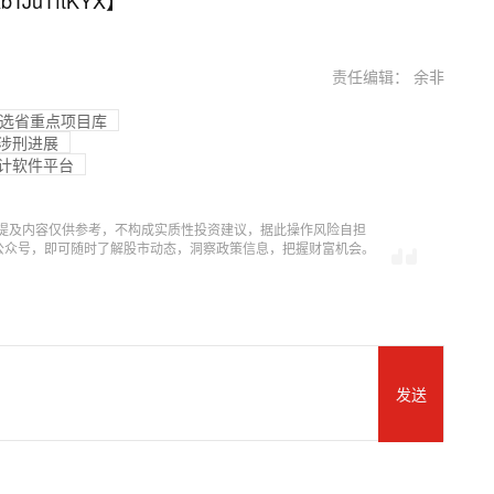
bTJuTftKYX
】
责任编辑： 余非
入选省重点项目库
露涉刑进展
设计软件平台
提及内容仅供参考，不构成实质性投资建议，据此操作风险自担
信公众号，即可随时了解股市动态，洞察政策信息，把握财富机会。
发送