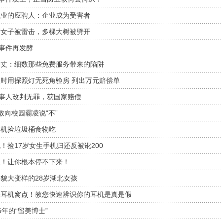
职业的应聘人：企业成为受害者
高女子被雷击，多棵大树被劈开
”事件再发酵
一丈：细数那些免费服务带来的陷阱
时用探照灯无死角验房 列出万元赔偿单
当事人改判无罪，获国家赔偿
敢向校园霸凌说“不”
司机捡垃圾桶食物吃
！捡17岁女生手机归还反被讹200
盘！让你根本停不下来！
貌大变样的28岁湖北女孩
果耳机窝点！教您快速辨识你的耳机是真是假
年的“留美博士”