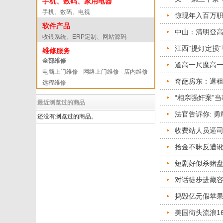
手机、数码、家用电器
手机、数码、电视
惊现年入百万
软件产品
中山：清明登
收银系统、ERP定制、网站源码
江西“提灯定损
维修服务
全部维修
道高一尺魔高
电脑上门维修
网络上门维修
店内维修
奇葩房东：退租
远程维修
“相亲强奸案”
最近浏览过的商品
法官告诉你: 勇
还没有浏览过的商品。
收费站人员逼
拾金不昧反遭讹
短剧好似杀猪
对话徒步进藏容
捣毁亿元假苹
美国街头流浪16