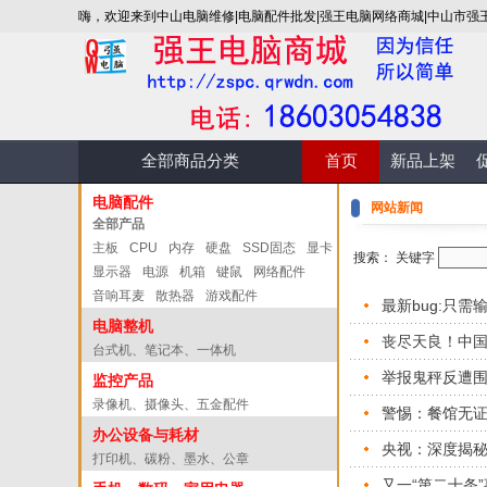
嗨，欢迎来到中山电脑维修|电脑配件批发|强王电脑网络商城|中山市强
全部商品分类
首页
新品上架
电脑配件
网站新闻
全部产品
主板
CPU
内存
硬盘
SSD固态
显卡
搜索： 关键字
显示器
电源
机箱
键鼠
网络配件
音响耳麦
散热器
游戏配件
最新bug:只需
电脑整机
丧尽天良！中
台式机、笔记本、一体机
举报鬼秤反遭
监控产品
录像机、摄像头、五金配件
警惕：餐馆无证
办公设备与耗材
央视：深度揭秘
打印机、碳粉、墨水、公章
又一“第二十条