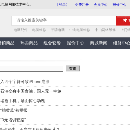
王电脑网络技术中心。
【登录】
免费注册
会员中心
报价中心
电脑配件
电脑维修
品牌电脑
中山电脑维修
中山网络维修
上门
促销商品
热卖商品
组合套餐
报价中心
商城新闻
维修中
输入四个字符可致iPhone崩溃
国石油变身中国食油，国人无一幸免
围堵抢手机，场面惊心动魄
“拍黄瓜”被举报
“0元培训套路”
”事件发生，正当防卫该何去何从？