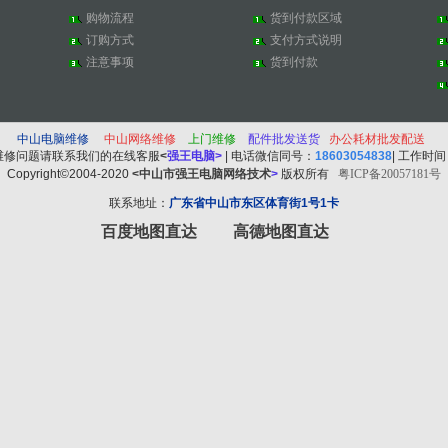
购物流程
货到付款区域
订购方式
支付方式说明
注意事项
货到付款
中山电脑维修
中山
网络维修
上门维修
配件批发送货
办公耗材批发配送
维修问题请联系我们的在线客服
<
强王电脑
>
| 电话微信同号：
18603054838
| 工作时
Copyright©2004-2020
<中山市强王电脑网络技术
>
版权所有
粤ICP备20057181号
联系地址：
广东省中山市东区体育街1号1卡
百度地图直达
高德地图直达