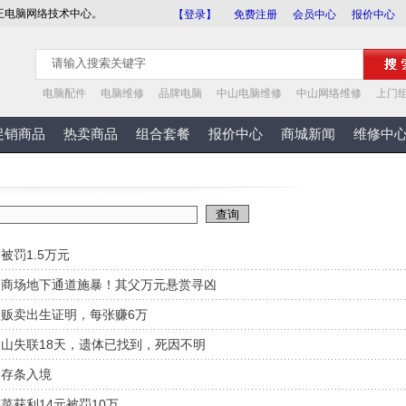
王电脑网络技术中心。
【登录】
免费注册
会员中心
报价中心
电脑配件
电脑维修
品牌电脑
中山电脑维修
中山网络维修
上门
促销商品
热卖商品
组合套餐
报价中心
商城新闻
维修中
被罚1.5万元
入商场地下通道施暴！其父万元悬赏寻凶
贩卖出生证明，每张赚6万
山失联18天，遗体已找到，死因不明
内存条入境
菜获利14元被罚10万