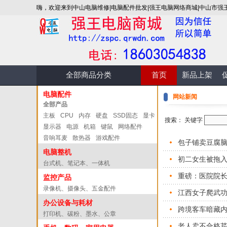
嗨，欢迎来到中山电脑维修|电脑配件批发|强王电脑网络商城|中山市强
全部商品分类
首页
新品上架
电脑配件
网站新闻
全部产品
主板
CPU
内存
硬盘
SSD固态
显卡
搜索： 关键字
显示器
电源
机箱
键鼠
网络配件
音响耳麦
散热器
游戏配件
包子铺卖豆腐脑
电脑整机
初二女生被拖
台式机、笔记本、一体机
重磅：医院院长
监控产品
录像机、摄像头、五金配件
江西女子爬武功
办公设备与耗材
跨境客车暗藏
打印机、碳粉、墨水、公章
老人卖不合格芹