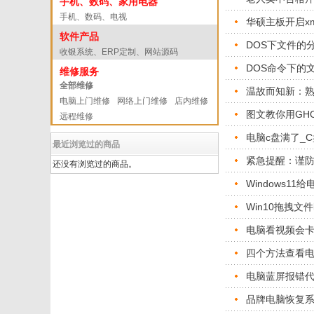
手机、数码、家用电器
手机、数码、电视
华硕主板开启x
软件产品
DOS下文件的
收银系统、ERP定制、网站源码
DOS命令下的
维修服务
全部维修
温故而知新：熟
电脑上门维修
网络上门维修
店内维修
图文教你用GH
远程维修
电脑c盘满了_
最近浏览过的商品
紧急提醒：谨防以
还没有浏览过的商品。
Windows11
Win10拖拽文
电脑看视频会
四个方法查看
电脑蓝屏报错
品牌电脑恢复