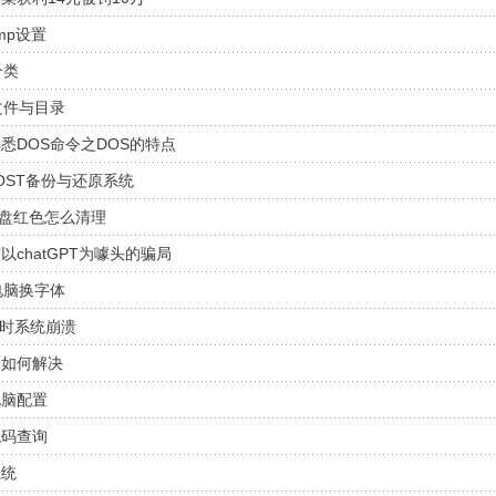
mp设置
分类
文件与目录
悉DOS命令之DOS的特点
OST备份与还原系统
C盘红色怎么清理
chatGPT为噱头的骗局
给电脑换字体
件时系统崩溃
卡如何解决
电脑配置
代码查询
系统