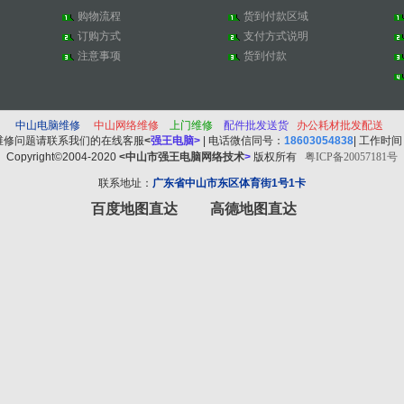
购物流程
货到付款区域
订购方式
支付方式说明
注意事项
货到付款
中山电脑维修
中山
网络维修
上门维修
配件批发送货
办公耗材批发配送
维修问题请联系我们的在线客服
<
强王电脑
>
| 电话微信同号：
18603054838
| 工作时
Copyright©2004-2020
<中山市强王电脑网络技术
>
版权所有
粤ICP备20057181号
联系地址：
广东省中山市东区体育街1号1卡
百度地图直达
高德地图直达