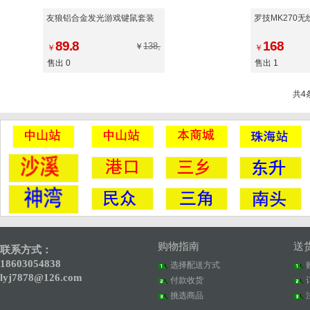
友狼铝合金发光游戏键鼠套装
罗技MK270
89.8
168
138,
￥
￥
￥
售出 0
售出 1
共4
购物指南
送
联系方式：
18603054838
选择配送方式
lyj7878@126.com
付款收货
挑选商品