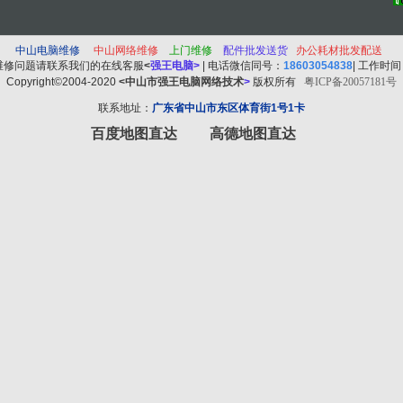
中山电脑维修
中山
网络维修
上门维修
配件批发送货
办公耗材批发配送
维修问题请联系我们的在线客服
<
强王电脑
>
| 电话微信同号：
18603054838
| 工作时
Copyright©2004-2020
<中山市强王电脑网络技术
>
版权所有
粤ICP备20057181号
联系地址：
广东省中山市东区体育街1号1卡
百度地图直达
高德地图直达