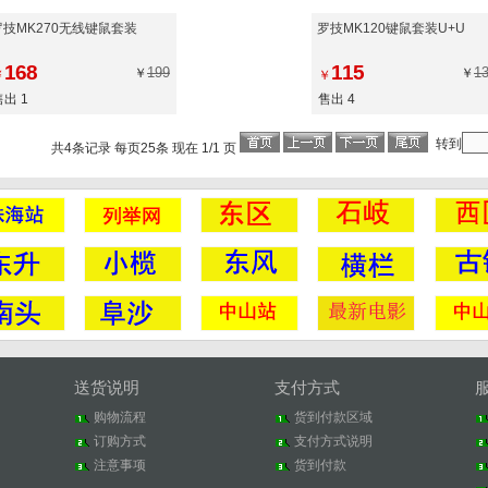
罗技MK270无线键鼠套装
罗技MK120键鼠套装U+U
168
115
199
1
￥
￥
￥
￥
售出 1
售出 4
转到
共4条记录 每页25条 现在 1/1 页
送货说明
支付方式
购物流程
货到付款区域
订购方式
支付方式说明
注意事项
货到付款