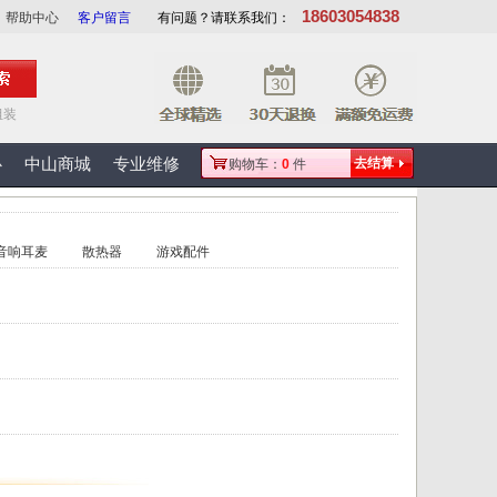
18603054838
帮助中心
客户留言
有问题？请联系我们：
组装
心
中山商城
专业维修
去结算
购物车：
0
件
音响耳麦
散热器
游戏配件