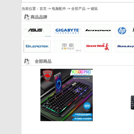
6F 软件产品
当前位置：
收银系统、ERP定制、网站源码
首页
->
电脑配件
->
全部产品
->
键鼠
7F 维修服务
商品品牌
全部维修
电脑上门维修
网络上门维修
店
全部商品