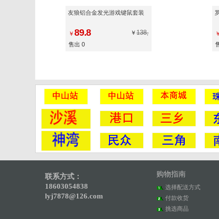
友狼铝合金发光游戏键鼠套装
89.8
138,
￥
￥
售出 0
购物指南
联系方式：
18603054838
选择配送方式
lyj7878@126.com
付款收货
挑选商品