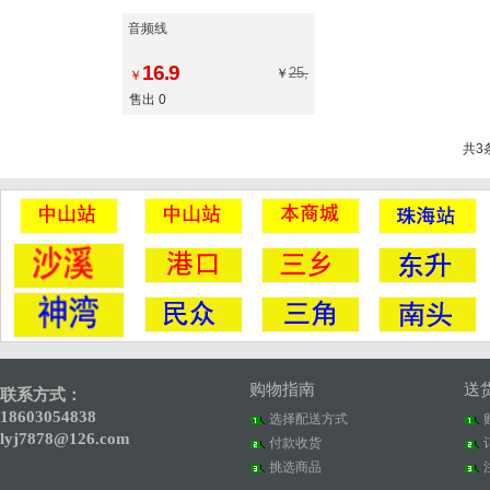
音频线
16.9
25,
￥
￥
售出 0
共3
购物指南
送
联系方式：
18603054838
选择配送方式
lyj7878@126.com
付款收货
挑选商品