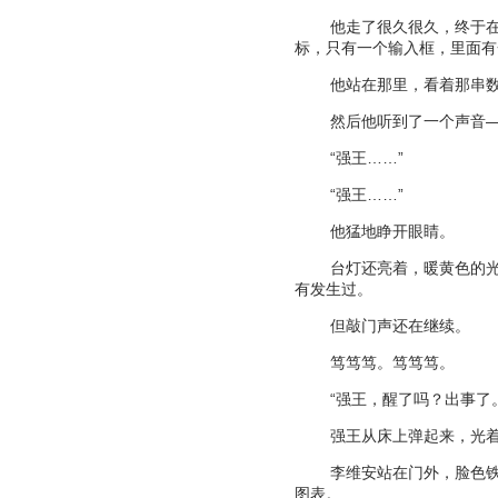
他走了很久很久，终于
标，只有一个输入框，里面有
他站在那里，看着那串
然后他听到了一个声音
“
强王
……”
“
强王
……”
他猛地睁开眼睛。
台灯还亮着，暖黄色的
有发生过。
但敲门声还在继续。
笃笃笃。笃笃笃。
“
强王，醒了吗？出事了
强王从床上弹起来，光
李维安站在门外，脸色
图表。