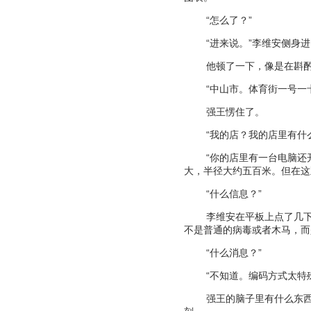
“
怎么了？
”
“
进来说。
”
李维安侧身进
他顿了一下，像是在斟
“
中山市。体育街一号一
强王愣住了。
“
我的店？我的店里有什
“
你的店里有一台电脑还
大，半径大约五百米。但在这
“
什么信息？
”
李维安在平板上点了几
不是普通的病毒或者木马，而
“
什么消息？
”
“
不知道。编码方式太特
强王的脑子里有什么东