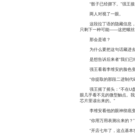
“
骰子已经掷下。
”
强王接
两人对视了一眼。
这段拉丁语的隐藏信息
只剩下一种可能
——
这把螺丝
那会是谁？
为什么要把这句话藏进
是想告诉后来者
“
我们已
强王看着李维安的脸色
“
你提取的那段二进制代
强王摇了摇头：
“
不在
U
眼几乎看不见的微型触点。我
芯片里读出来的。
”
李维安看他的眼神彻底
“
你用万用表测出来的？
”
“
开店七年了，这点基本