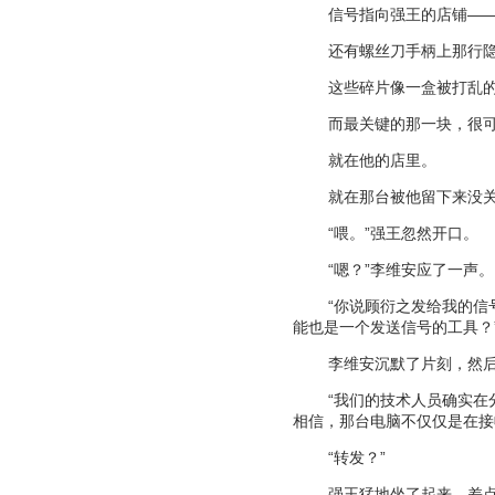
信号指向强王的店铺
—
还有螺丝刀手柄上那行
这些碎片像一盒被打乱
而最关键的那一块，很
就在他的店里。
就在那台被他留下来没
“
喂。
”
强王忽然开口。
“
嗯？
”
李维安应了一声。
“
你说顾衍之发给我的信
能也是一个发送信号的工具？
李维安沉默了片刻，然
“
我们的技术人员确实在
相信，那台电脑不仅仅是在接
“
转发？
”
强王猛地坐了起来，差