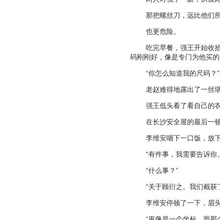
那把螺丝刀，远比他们
也更危险。
吃完早餐，强王开始收
码刚刚好，像是专门为他买的
“
你怎么知道我的尺码？
”
老赵难得地露出了一丝
强王低头看了看自己的
在长沙安全屋的最后一
李维安咽下一口饭，放
“
有件事，我需要告诉你
“
什么事？
”
“
关于顾衍之。我们截获
李维安停顿了一下，眉
“
更像是一个坐标。而那