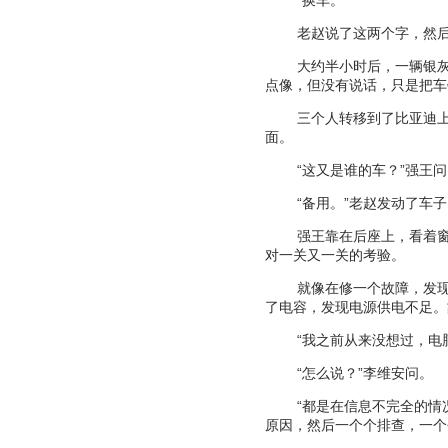
老赵说了这两个字，然
大约半小时后，一辆银
点像，但没有说话，只是把车
三个人转移到了比亚迪
面。
“
这又是谁的车？
”
强王问
“
备用。
”
老赵发动了车子
强王靠在后座上，看着
对一关又一关的考验。
就像在修一个故障，发
了电容，发现电源供电不足。
“
我之前从来没想过，电
“
怎么说？
”
李维安问。
“
都是在信息不完全的情
原因，然后一个个排查，一个