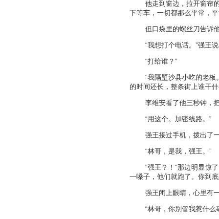
他走到窗边，拉开窗帘
下等车，一切都那么平常，平
但口袋里的螺丝刀告诉
“
我想打个电话。
”
强王说
“
打给谁？
”
“
我隔壁沙县小吃的老板
的时间还长，整条街上谁干什
李维安看了他三秒钟，
“
用这个。加密线路。
”
强王接过手机，拨出了
“
林哥，是我，强王。
”
“
强王？！
”
那边明显惊了
一嗓子，他们就跑了。你到底
强王闭上眼睛，心里有
“
林哥，你别管我惹什么