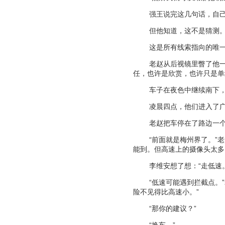
强王说完这几句话，自
但他知道，这不是猜测
这是所有线索指向的唯
老赵从后视镜里瞥了他
任，也许是欣赏，也许只是单
车子在夜色中继续南下
凌晨四点，他们进入了
老赵把车停在了路边一
“
前面就是梅州界了。
”
老
能到。但高速上的摄像头太多
李维安想了想：
“
走低速
“
低速可能遇到拦截点。
”
险不见得比高速小。
”
“
那你的建议？
”
“
换车。
”