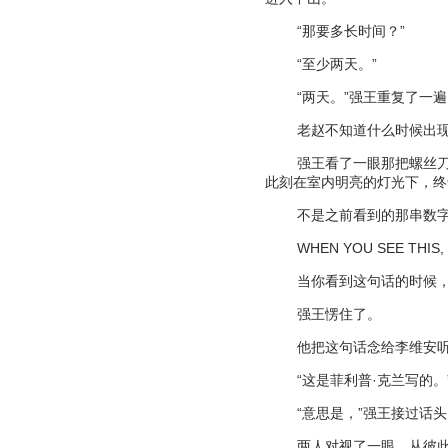
“
那要多长时间？
”
“
至少两天。
”
“
两天。
”
强王重复了一遍
老赵不知道什么时候出
强王看了一眼那把螺丝
此刻在室内明亮的灯光下，终
不是之前看到的那串数
WHEN YOU SEE THIS,
当你看到这句话的时候
强王愣住了。
他把这句话念给李维安
“
这是菲利普
·
克兰写的。
“
意思是，
”
强王接过话头
两人对视了一眼，从彼