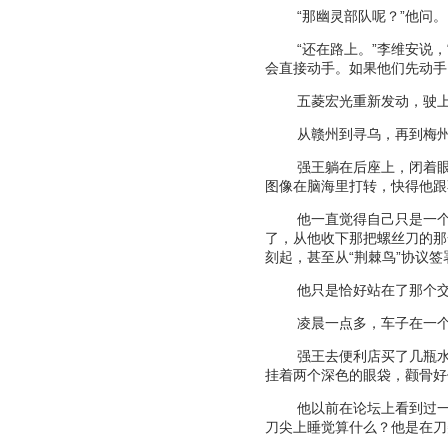
“
那幽灵部队呢？
”
他问。
“
还在路上。
”
李维安说，
会直接动手。如果他们先动手
五菱宏光重新发动，驶
从赣州到寻乌，再到梅
强王躺在后座上，闭着
图像在脑海里打转，快得他跟
他一直觉得自己只是一
了，从他收下那把螺丝刀的那
刻起，甚至从
“
荆棘鸟
”
协议签
他只是恰好站在了那个
凌晨一点多，车子在一
强王去便利店买了几瓶
挂着两个深色的眼袋，颧骨好
他以前在论坛上看到过
刀尖上睡觉算什么？他是在刀