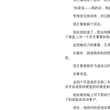
“
你是说
——
我的店，我
李维安没有回答，但沉
强王重新躺了回去。
现在他知道了，那台电
了棋盘上另一个至关重要的角
这把螺丝刀的重量，又
车窗外，国道两旁的田
色。
强王看着那些飞速掠过
实事求是。
这四个字是他开店第二
后才知道那块硬盘的容量是刷
他在硬纸板上写下那四
了的就如实告诉客户。
现在，他面对的是他这