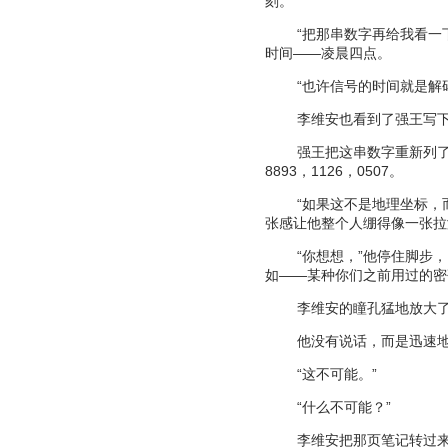
刻。
“
把那串数字再给我看一
时间
——
凌晨四点。
“
也许信号的时间就是解
李维安也看到了强王写
强王把这串数字重新列
8893
，
1126
，
0507
。
“
如果这不是地理坐标，
张感让他整个人绷得像一张拉
“
你想想，
”
他停住脚步，
如
——
某种你们之前用过的密
李维安的瞳孔猛地放大
他没有说话，而是迅速
“
这不可能。
”
“
什么不可能？
”
李维安把那页笔记转过