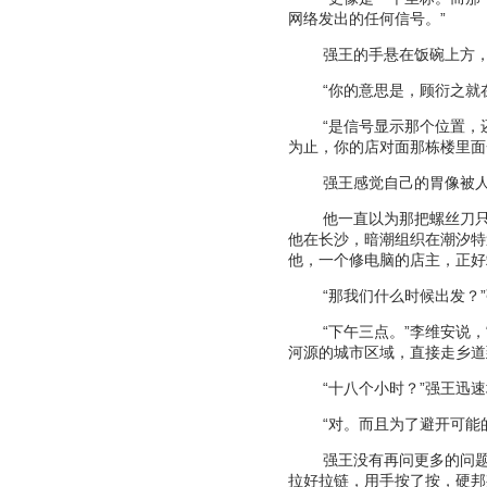
网络发出的任何信号。
”
强王的手悬在饭碗上方
“
你的意思是，顾衍之就
“
是信号显示那个位置，
为止，你的店对面那栋楼里面
强王感觉自己的胃像被
他一直以为那把螺丝刀
他在长沙，暗潮组织在潮汐特
他，一个修电脑的店主，正好
“
那我们什么时候出发？
”
“
下午三点。
”
李维安说，
河源的城市区域，直接走乡道
“
十八个小时？
”
强王迅速
“
对。而且为了避开可能
强王没有再问更多的问
拉好拉链，用手按了按，硬邦