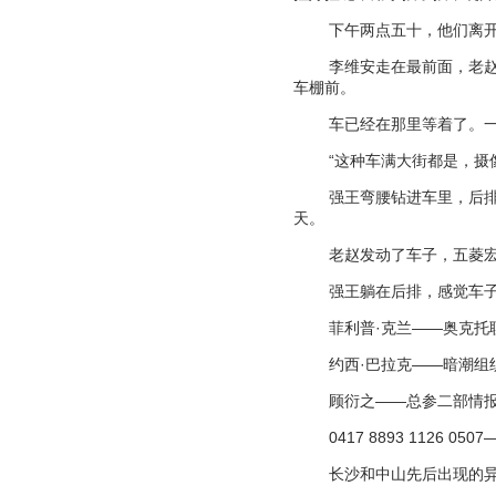
下午两点五十，他们离
李维安走在最前面，老
车棚前。
车已经在那里等着了。
“
这种车满大街都是，摄
强王弯腰钻进车里，后
天。
老赵发动了车子，五菱
强王躺在后排，感觉车
菲利普
·
克兰
——
奥克托
约西
·
巴拉克
——
暗潮组
顾衍之
——
总参二部情
0417 8893 1126 050
长沙和中山先后出现的