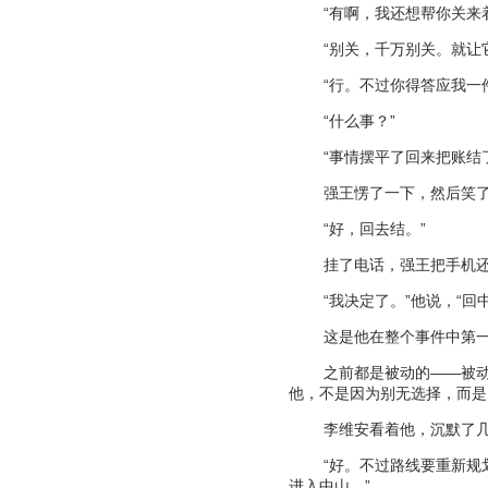
“
有啊，我还想帮你关来
“
别关，千万别关。就让
“
行。不过你得答应我一
“
什么事？
”
“
事情摆平了回来把账结
强王愣了一下，然后笑
“
好，回去结。
”
挂了电话，强王把手机
“
我决定了。
”
他说，
“
回
这是他在整个事件中第
之前都是被动的
——
被
他，不是因为别无选择，而是
李维安看着他，沉默了
“
好。不过路线要重新规
进入中山。
”