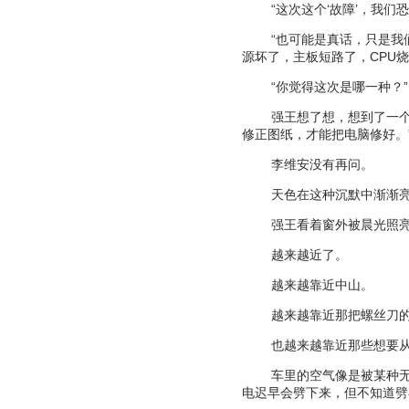
“
这次这个
‘
故障
’
，我们恐
“
也可能是真话，只是我
源坏了，主板短路了，
CPU
烧
“
你觉得这次是哪一种？
”
强王想了想，想到了一
修正图纸，才能把电脑修好。
李维安没有再问。
天色在这种沉默中渐渐
强王看着窗外被晨光照
越来越近了。
越来越靠近中山。
越来越靠近那把螺丝刀
也越来越靠近那些想要
车里的空气像是被某种
电迟早会劈下来，但不知道劈