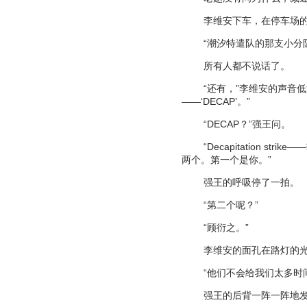
李维安下车，在停车场
“
潮汐特遣队的那支小分
所有人都不说话了。
“
还有，
”
李维安的声音低
——‘DECAP’
。
”
“DECAP
？
”
强王问。
“Decapitation strike——
两个。第一个是你。
”
强王的呼吸停了一拍。
“
第二个呢？
”
“
顾衍之。
”
李维安的面孔在路灯的
“
他们不会给我们太多时
强王的后背一阵一阵地