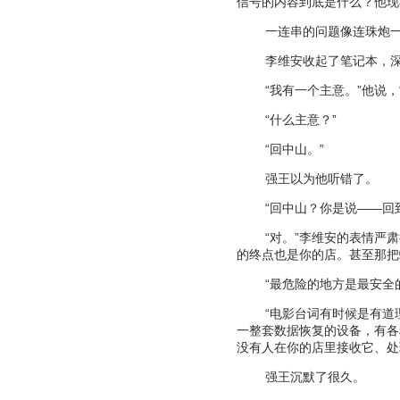
信号的内容到底是什么？他现
一连串的问题像连珠炮
李维安收起了笔记本，
“
我有一个主意。
”
他说，
“
什么主意？
”
“
回中山。
”
强王以为他听错了。
“
回中山？你是说
——
回
“
对。
”
李维安的表情严肃
的终点也是你的店。甚至那把
“
最危险的地方是最安全
“
电影台词有时候是有道
一整套数据恢复的设备，有各
没有人在你的店里接收它、处
强王沉默了很久。