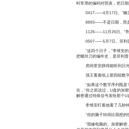
时常用的编码对照表，把日期
0417——4
月
17
日。
“
幽
8893——
不是日期，而
1126——11
月
26
日。
“
0507——5
月
7
日。菲利
“
这四个日子，
”
李维安的
把螺丝刀的编年史，是菲利普
房间里安静得能听到日
强王看着纸上那四组数
“
如果这个数字序列既是
‘
住，
“
你之前说过，
U
盘的加
解密通过特殊信号发给那个
U
李维安盯着他看了几秒
“
你的脑子转得比我想的
“
我修电脑的。加密解密