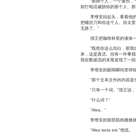
“
那两个人，一个重伤，
前打电话威胁你的那个人、那
李维安抬起头，看着他
把螺丝刀和你这个人。你太普
无路了。
”
强王把咖啡杯里的液体
“
既然你这么坦白，那我
来，这是真话。但有一件事我
我在数据流的末尾发现了一段
李维安的眼睛瞬间变得
“
那个文本文件的内容是
“
只有一个词。
”
强王说，
“
什么词？
”
“Alea
。
”
李维安的面部肌肉微微
“Alea iacta est.”
他说。