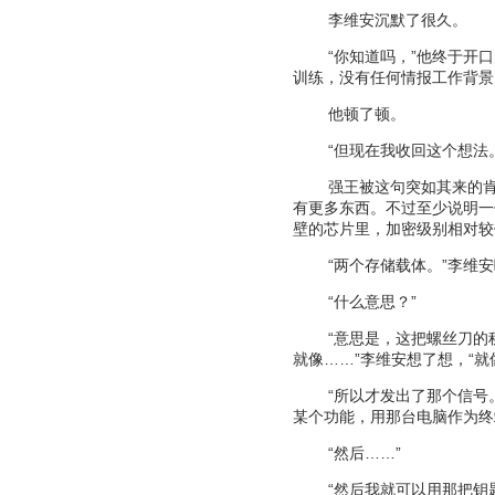
李维安沉默了很久。
“
你知道吗，
”
他终于开口
训练，没有任何情报工作背景
他顿了顿。
“
但现在我收回这个想法
强王被这句突如其来的
有更多东西。不过至少说明一
壁的芯片里，加密级别相对较
“
两个存储载体。
”
李维安
“
什么意思？
”
“
意思是，这把螺丝刀的
就像
……”
李维安想了想，
“
就
“
所以才发出了那个信号
某个功能，用那台电脑作为终
“
然后
……”
“
然后我就可以用那把钥