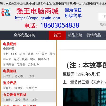
嗨，欢迎来到中山电脑维修|电脑配件批发|强王电脑网络商城|中山市强王电脑网络技
电脑
全部商品分类
首页
新品上架
促销商品
电脑配件
全部产品
主板
CPU
内存
硬盘
SSD固态
显卡
显示器
电源
机箱
键鼠
网络配件
（注：本故事
音响耳麦
散热器
游戏配件
电脑整机
更新于：2026年5月7日
台式机、笔记本、一体机
上一章节第三章《
无声的
监控产品
录像机、摄像头、五金配件
办公设备与耗材
打印机、碳粉、墨水、公章