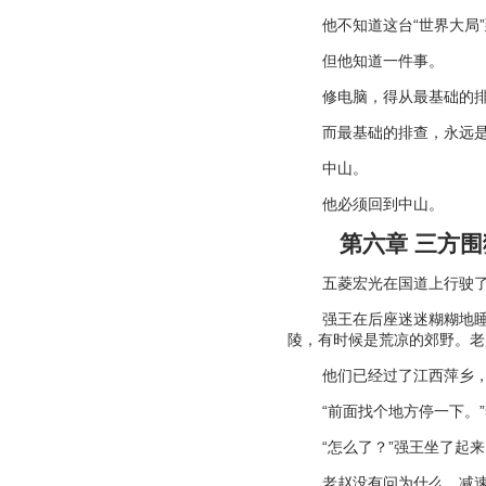
他不知道这台
“
世界大局
”
但他知道一件事。
修电脑，得从最基础的
而最基础的排查，永远
中山。
他必须回到中山。
第六章 三方围
五菱宏光在国道上行驶
强王在后座迷迷糊糊地
陵，有时候是荒凉的郊野。老
他们已经过了江西萍乡
“
前面找个地方停一下。
”
“
怎么了？
”
强王坐了起来
老赵没有问为什么，减