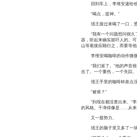
回到车上，李维安递给
“
喝点，提神。
”
强王接过来喝了一口，
“
我有一个问题想问很久
器，听起来确实挺吓人的。可
山等着接应顾衍之，而要等他
李维安喝咖啡的动作微
“
我们派了。
”
他的声音很
击了。一个重伤，一个失踪。
强王手里的咖啡杯差点
“
被谁？
”
“
到现在都没查出来。
”
李
的风格。干净得像是
……
从来
又一股势力。
强王的脑子里又多了一