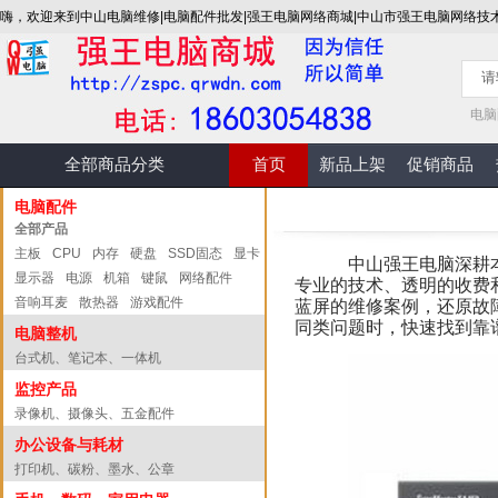
嗨，欢迎来到中山电脑维修|电脑配件批发|强王电脑网络商城|中山市强王电脑网络技
电脑
全部商品分类
首页
新品上架
促销商品
电脑配件
全部产品
主板
CPU
内存
硬盘
SSD固态
显卡
中山强王电脑深耕
显示器
电源
机箱
键鼠
网络配件
专业的技术、透明的收费
音响耳麦
散热器
游戏配件
蓝屏的维修案例，还原故
同类问题时，快速找到靠
电脑整机
台式机、笔记本、一体机
监控产品
录像机、摄像头、五金配件
办公设备与耗材
打印机、碳粉、墨水、公章