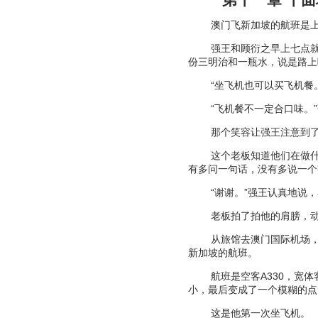
澳门飞新加坡的航班是
强王和顾衍之早上七点
份三明治和一瓶水，说是路上
“
坐飞机也可以买飞机餐
“
飞机餐不一定合口味。
”
那个笑容让强王注意到
这个老板知道他们在做
有多问一句话，没有多说一个
“
谢谢。
”
强王认真地说，
老板拍了拍他的肩膀，
从旅馆去澳门国际机场
新加坡的航班。
航班是空客
A330
，宽体
小，最后变成了一个模糊的点
这是他第一次坐飞机。