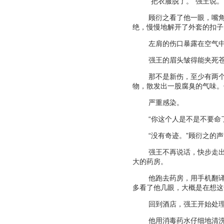
“
把衣服脱了。
”
强王说。
顾衍之看了他一眼，嘴
绝，慢慢地解开了外套的扣子
左肩的伤口暴露在空气
强王的眉头皱得能夹死
那不是新伤，至少有两
物，散发出一股腐臭的气味。
严重感染。
“
你这个人是不是不要命
“
没有奇迹。
”
顾衍之的声
强王不再说话，快步走
大的药房。
他跑去药房，用手机翻
多看了他几眼，大概是在想这
回到酒店，强王开始处
他用消毒药水仔细地清