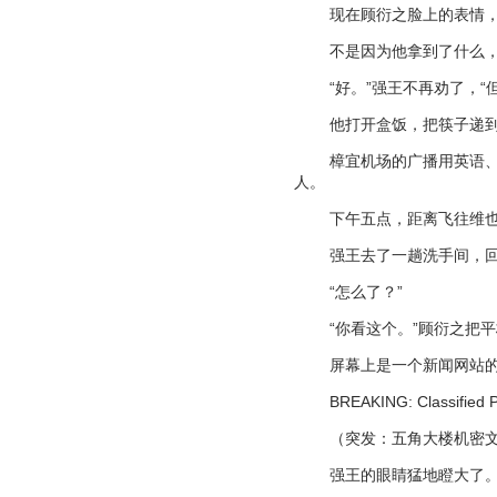
现在顾衍之脸上的表情
不是因为他拿到了什么
“
好。
”
强王不再劝了，
“
他打开盒饭，把筷子递
樟宜机场的广播用英语
人。
下午五点，距离飞往维
强王去了一趟洗手间，
“
怎么了？
”
“
你看这个。
”
顾衍之把平
屏幕上是一个新闻网站
BREAKING: Classified P
（突发：五角大楼机密
强王的眼睛猛地瞪大了