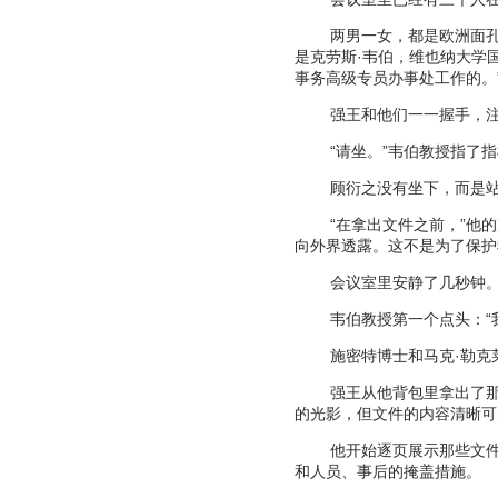
两男一女，都是欧洲面
是克劳斯
·
韦伯，维也纳大学
事务高级专员办事处工作的。
强王和他们一一握手，
“
请坐。
”
韦伯教授指了指
顾衍之没有坐下，而是
“
在拿出文件之前，
”
他的
向外界透露。这不是为了保护
会议室里安静了几秒钟
韦伯教授第一个点头：
“
施密特博士和马克
·
勒克
强王从他背包里拿出了
的光影，但文件的内容清晰可
他开始逐页展示那些文
和人员、事后的掩盖措施。