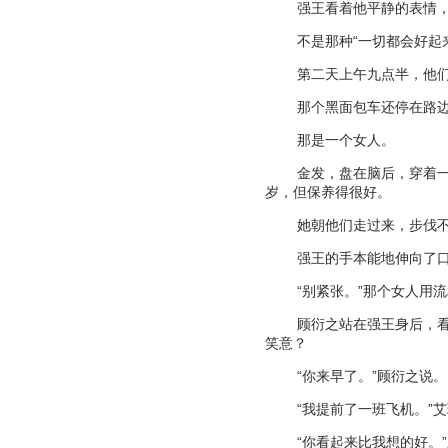
强王看着他平静的表情
不是那种
“
一切都会好起
第二天上午九点半，他
那个黑面包车还停在路
那是一个女人。
金发，盘在脑后，穿着
岁，但保养得很好。
她朝他们走过来，步伐
强王的手本能地伸向了
“
别紧张。
”
那个女人用流
顾衍之站在强王身后，
笑意？
“
你来早了。
”
顾衍之说。
“
我提前了一班飞机。
”
艾
“
你看起来比我想的好。
”