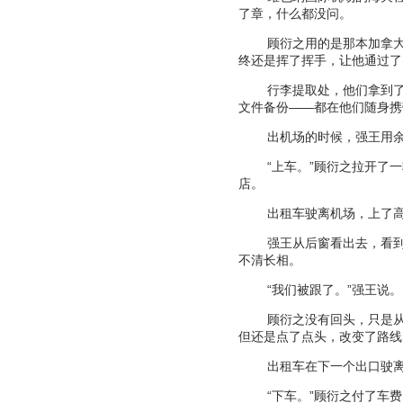
了章，什么都没问。
顾衍之用的是那本加拿
终还是挥了挥手，让他通过了
行李提取处，他们拿到
文件备份
——
都在他们随身携
出机场的时候，强王用
“
上车。
”
顾衍之拉开了一
店。
出租车驶离机场，上了
强王从后窗看出去，看
不清长相。
“
我们被跟了。
”
强王说。
顾衍之没有回头，只是
但还是点了点头，改变了路线
出租车在下一个出口驶
“
下车。
”
顾衍之付了车费