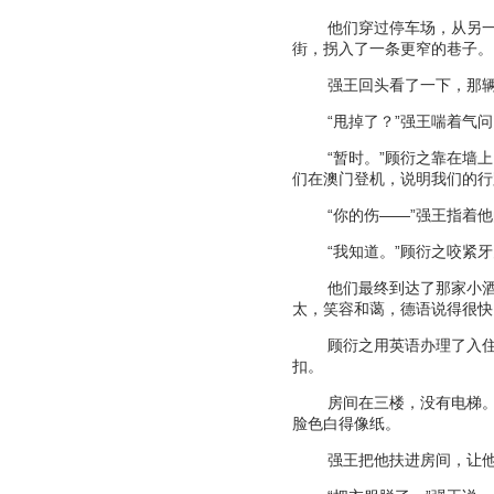
他们穿过停车场，从另
街，拐入了一条更窄的巷子。
强王回头看了一下，那
“
甩掉了？
”
强王喘着气问
“
暂时。
”
顾衍之靠在墙上
们在澳门登机，说明我们的行
“
你的伤
——”
强王指着他
“
我知道。
”
顾衍之咬紧牙
他们最终到达了那家小
太，笑容和蔼，德语说得很快
顾衍之用英语办理了入
扣。
房间在三楼，没有电梯
脸色白得像纸。
强王把他扶进房间，让