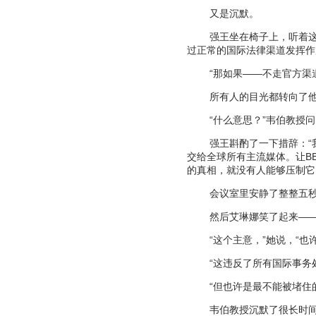
又是沉默。
强王坐在椅子上，听着
过正常的国际法律渠道发挥作
“
那如果
——
不走官方渠
所有人的目光都转向了
“
什么意思？
”
韦伯教授问
强王斟酌了一下措辞：
“
交给全球所有主流媒体。让
B
的真相，就没有人能够压制它
会议室里安静了整整五
然后艾琳娜笑了起来
—
“
这个主意，
”
她说，
“
也
“
这违反了所有国际事务
“
但也许是最不能被堵住
韦伯教授沉默了很长时