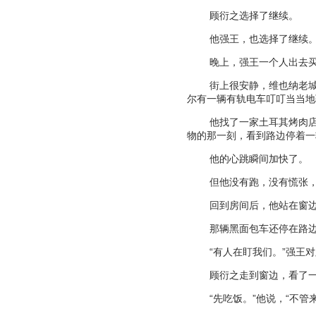
顾衍之选择了继续。
他强王，也选择了继续
晚上，强王一个人出去
街上很安静，维也纳老
尔有一辆有轨电车叮叮当当地
他找了一家土耳其烤肉
物的那一刻，看到路边停着一
他的心跳瞬间加快了。
但他没有跑，没有慌张
回到房间后，他站在窗
那辆黑面包车还停在路
“
有人在盯我们。
”
强王对
顾衍之走到窗边，看了
“
先吃饭。
”
他说，
“
不管