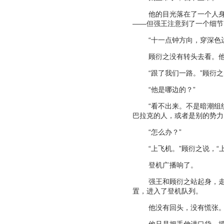
他的目光落在了一个人
——
但强王注意到了一个细节
“
十一点钟方向，穿深色
顾衍之没有转头去看。
“
跟了我们一路。
”
顾衍之
“
他是哪边的？
”
“
看不出来。不是暗潮组
巴拉克的人，或者是别的势力
“
怎么办？
”
“
上飞机。
”
顾衍之说，
“
登机广播响了。
强王和顾衍之站起身，
置，进入了登机队列。
他没有回头，没有慌张