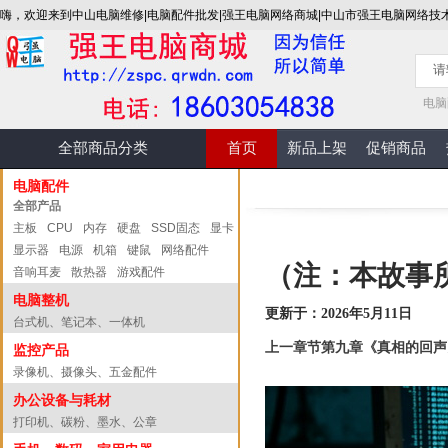
嗨，欢迎来到中山电脑维修|电脑配件批发|强王电脑网络商城|中山市强王电脑网络技
电脑
全部商品分类
首页
新品上架
促销商品
电脑配件
全部产品
主板
CPU
内存
硬盘
SSD固态
显卡
显示器
电源
机箱
键鼠
网络配件
（注：本故事
音响耳麦
散热器
游戏配件
电脑整机
更新于：2026年5月11日
台式机、笔记本、一体机
上一章节第九章《真相的回声
监控产品
录像机、摄像头、五金配件
办公设备与耗材
打印机、碳粉、墨水、公章