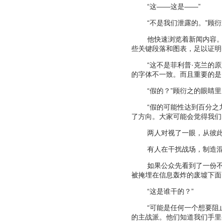
“
这
——
这是
——”
“
不是我们泄露的。
”
顾衍
他快速浏览着新闻内容
些关键段落和图表，足以证明
“
这不是菲利普
·
克兰的原
的字体不一致。而且重要的是
“
假的？
”
顾衍之的眼睛里
“
假的可能性达到百分之
了方向。大家可能会觉得我们
两人对视了一眼，从彼
有人在干扰战场，制造
如果公众先看到了一份
被掩埋在信息轰炸的废墟下面
“
这是谁干的？
”
“
可能是任何一个想要阻
的主战派。他们知道我们手里