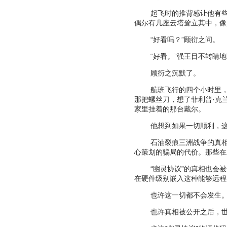
起飞时的推背感让他有
偶尔有几座云塔耸立其中，像
“
好看吗？
”
顾衍之问。
“
好看。
”
强王目不转睛地
顾衍之沉默了。
航班飞行的四个小时里
那把螺丝刀，想了菲利普
·
克
家里挂着的那台戴尔。
他想到如果一切顺利，
石油裂痕三洲战争的真
心策划的骗局的代价。那些在
“
幽灵协议
”
的真相也会被
在硬件级别嵌入这种能够远程
也许这一切都不会发生
也许真相被公开之后，