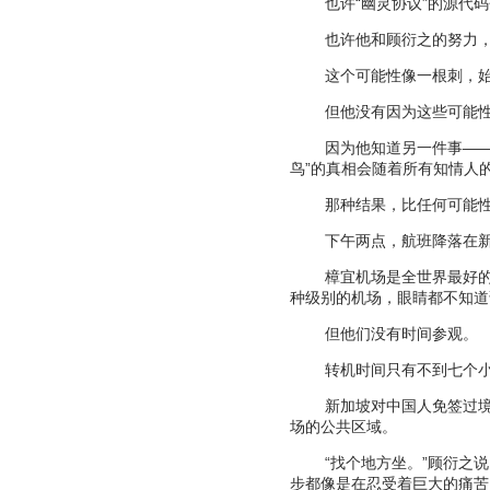
也许
“
幽灵协议
”
的源代码
也许他和顾衍之的努力
这个可能性像一根刺，
但他没有因为这些可能
因为他知道另一件事
—
鸟
”
的真相会随着所有知情人
那种结果，比任何可能
下午两点，航班降落在
樟宜机场是全世界最好
种级别的机场，眼睛都不知道
但他们没有时间参观。
转机时间只有不到七个
新加坡对中国人免签过
场的公共区域。
“
找个地方坐。
”
顾衍之说
步都像是在忍受着巨大的痛苦