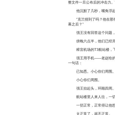
整文件一旦公布后的冲击力。
他沉默了几秒，嘴角浮
“
克兰猜到了吗？他在那
幕之后？
”
强王没有回答这个问题
傍晚六点半，他们已经
樟宜机场的
T3
航站楼，
强王用手机
——
老赵给
一句话：
已知悉。小心你们周围
小心你们周围。
强王抬起头，环顾四周
航站楼里人来人往，一
一切正常，正常得让他
太正常了，就不正常。