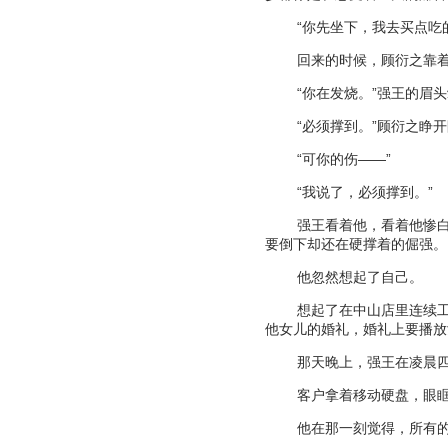
“
你先坐下，我去买点吃
回来的时候，顾衍之靠
“
你在发烧。
”
强王的眉头
“
必须撑到。
”
顾衍之睁开
“
可你的伤
——”
“
我说了，必须撑到。
”
强王看着他，看着他惨
要倒下却还在硬撑着的倔强。
他忽然想起了自己。
想起了在中山店里连续
他女儿的婚礼，婚礼上要播放
那天晚上，强王在凌晨
客户拿着移动硬盘，眼
他在那一刻觉得，所有