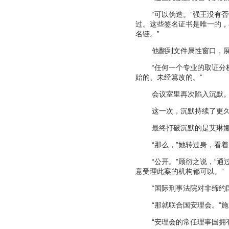
“
可以伪造。
”
强王没有否
过。这些签名证书是唯一的，
名链。
”
他翻到文件属性窗口，
“
任何一个专业的取证分
始的、未经篡改的。
”
会议室里再次陷入沉默
这一次，沉默持续了更
最终打破沉默的是艾琳
“
那么，
”
她转过身，看着
“
公开。
”
顾衍之说，
“
通
意受理此案的机构都可以。
”
“
国际刑事法院对非缔约
“
那就联合国安理会。
”
施
“
安理会的常任理事国拥