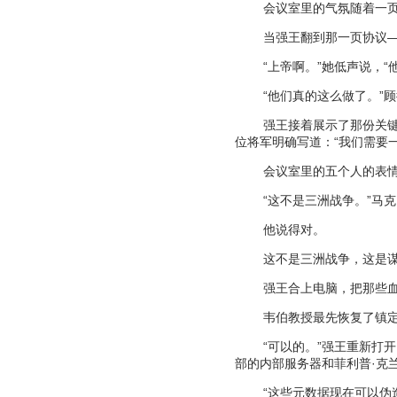
会议室里的气氛随着一
当强王翻到那一页协议
“
上帝啊。
”
她低声说，
“
“
他们真的这么做了。
”
顾
强王接着展示了那份关
位将军明确写道：
“
我们需要
会议室里的五个人的表
“
这不是三洲战争。
”
马克
他说得对。
这不是三洲战争，这是
强王合上电脑，把那些
韦伯教授最先恢复了镇
“
可以的。
”
强王重新打开
部的内部服务器和菲利普
·
克
“
这些元数据现在可以伪