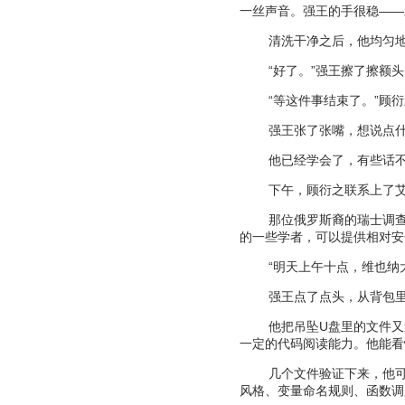
一丝声音。强王的手很稳
——
清洗干净之后，他均匀
“
好了。
”
强王擦了擦额头
“
等这件事结束了。
”
顾衍
强王张了张嘴，想说点
他已经学会了，有些话
下午，顾衍之联系上了
那位俄罗斯裔的瑞士调
的一些学者，可以提供相对安
“
明天上午十点，维也纳
强王点了点头，从背包
他把吊坠
U
盘里的文件又
一定的代码阅读能力。他能看
几个文件验证下来，他
风格、变量命名规则、函数调