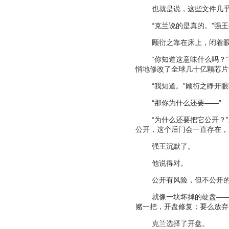
也就是说，这些文件几
“
克兰说的是真的。
”
强王
顾衍之靠在床上，闭着
“
你知道这意味什么吗？
”
悄地修改了全球几十亿颗芯片
“
我知道。
”
顾衍之睁开眼
“
那你为什么还要
——”
“
为什么还要把它公开？
”
公开，这个后门会一直存在，
强王沉默了。
他说得对。
公开有风险，但不公开
就像一块坏掉的硬盘
—
赌一把，开盘修复；要么放弃
克兰选择了开盘。