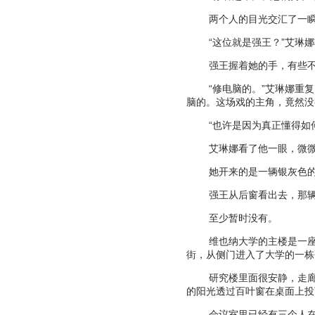
两个人的目光交汇了一
“
这位就是强王？
”
艾琳娜
强王握着她的手，有些
“
修电脑的。
”
艾琳娜重复
脑的。这场戏的主角，竟然没
“
也许是因为真正懂得如
艾琳娜看了他一眼，微
她开来的是一辆银灰色
强王从后窗看出去，那
至少暂时没有。
维也纳大学的主楼是一
街，从侧门进入了大学的一栋
研究楼里面很安静，走
的阳光透过百叶窗在桌面上投
会议室里已经有三个人