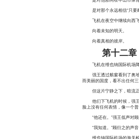
是对他那间在中山市体
是对那个永远相信
“
只要
飞机在夜空中继续向西
向着未知的明天。
向着真相的彼岸。
第十二章
飞机在维也纳国际机场
强王透过舷窗看到了奥
而美丽的国度，看不出任何三
但这片宁静之下，暗流
他们下飞机的时候，强
脸上没有任何表情，像一个普
“
他还在。
”
强王低声对顾
“
我知道。
”
顾衍之的声音
维也纳国际机场的海关