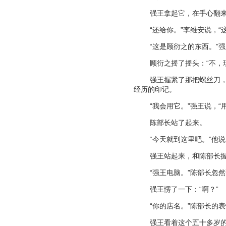
强王拿起它，在手心翻
“
还给你。
”
李维安说，
“
“
这是顾衍之的东西。
”
强
顾衍之摇了摇头：
“
不，
强王握紧了那把螺丝刀
经历的印记。
“
我会用它。
”
强王说，
“
陈部长站了起来。
“
今天就到这里吧。
”
他说
强王站起来，和陈部长
“
强王电脑。
”
陈部长忽然
强王愣了一下：
“
啊？
”
“
你的店名。
”
陈部长的表
强王看着这个五十多岁