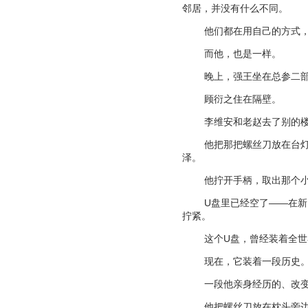
邻居，并没有什么不同。
他们都在用自己的方式
而他，也是一样。
晚上，强王坐在总参二
顾衍之住在隔壁。
李维安和老赵去了别的
他把那把螺丝刀放在台
泽。
他拧开手柄，取出那个
U
盘里已经空了
——
在新
拧紧。
这个
U
盘，曾经装着全世
现在，它装着一段历史
一段他亲身经历的、改
他把螺丝刀放在枕头旁