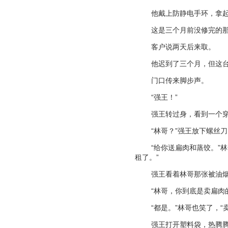
他戴上防静电手环，拿
这是三个月前没修完的
客户说两天后来取。
他迟到了三个月，但这
门口传来脚步声。
“
强王！
”
强王转过身，看到一个
“
林哥？
”
强王放下螺丝刀
“
给你送扁肉和蒸饺。
”
林
租了。
”
强王看着林哥那张被油
“
林哥，你到底是卖扁肉
“
都是。
”
林哥也笑了，
“
强王打开塑料袋，热腾