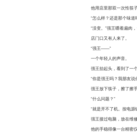
他用店里那双一次性筷
“
怎么样？还是那个味道
“
没变。
”
强王嚼着扁肉，
店门口又有人来了。
“
强王
——”
一个年轻人的声音。
强王抬起头，看到了一
“
你是强王吗？我朋友说
强王放下筷子，擦了擦
“
什么问题？
”
“
就是开不了机。按电源
强王接过电脑，放在维
他的手稳得像一台精密