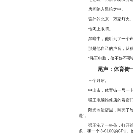
房间陷入黑暗之中。
窗外的北京，万家灯火
他闭上眼睛。
黑暗中，他听到了一个
那是他自己的声音，从
“
强王电脑，修不好不要
尾声：体育街
三个月后。
中山市，体育街一号一
强王电脑维修店的卷帘
阳光照进店里，照亮了
是
”
。
强王泡了一杯茶，打开
条，和一个
i3-6100
的
CPU
。