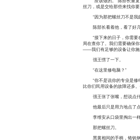
“
应该做的。
”
陈部长重复
丝刀，或是交给那些来找你要
“
因为那把螺丝刀不是我
陈部长看着他，看了好
“
接下来的日子，你需要
局在查你了。我们需要确保你
——
我们有足够的设备让你施
强王愣了一下。
“
在这里修电脑？
”
“
你不是说你的专业是修
比你们民用设备的故障还多。
强王张了张嘴，想说点
他最后只是用力地点了
李维安从口袋里掏出一
那把螺丝刀。
黑黄相间的手柄，铬钒