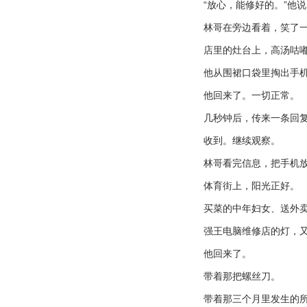
“
放心，能修好的。
”
他说
林哥在旁边看着，笑了
店里的灶台上，高汤咕
他从围裙口袋里掏出手
他回来了。一切正常。
几秒钟后，传来一条回
收到。继续观察。
林哥看完信息，把手机
体育街上，阳光正好。
买菜的中年妇女、送外
强王电脑维修店的灯，
他回来了。
带着那把螺丝刀。
带着那三个月里发生的