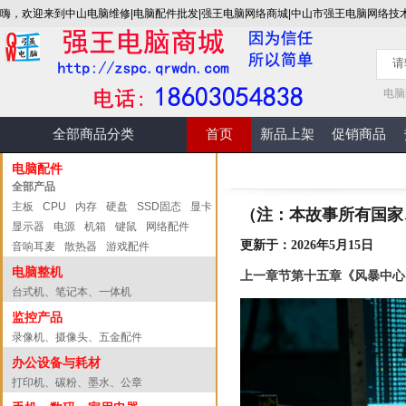
嗨，欢迎来到中山电脑维修|电脑配件批发|强王电脑网络商城|中山市强王电脑网络技
电脑
全部商品分类
首页
新品上架
促销商品
电脑配件
全部产品
主板
CPU
内存
硬盘
SSD固态
显卡
（注：本故事所有国家
显示器
电源
机箱
键鼠
网络配件
更新于：2026年5月15日
音响耳麦
散热器
游戏配件
电脑整机
上一章节第十五章《风暴中心
台式机、笔记本、一体机
监控产品
录像机、摄像头、五金配件
办公设备与耗材
打印机、碳粉、墨水、公章