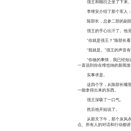
强王和顾衍之坐了下来
李维安介绍了那个军人
陈部长，总参二部的副
强王的手心出汗了。他
“
你就是强王？
”
陈部长看
“
我就是。
”
强王的声音有
“
你做的事情，我已经知
一直说到你在维也纳的新闻发
实事求是。
这四个字，从陈部长嘴
一能拿得出来的东西。
强王深吸了一口气。
然后他开始说了。
从那天下午，那个灰风
点、所有人的对话和行动都讲