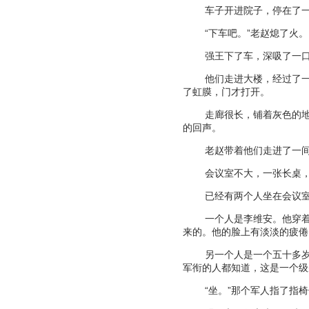
车子开进院子，停在了
“
下车吧。
”
老赵熄了火。
强王下了车，深吸了一
他们走进大楼，经过了
了虹膜，门才打开。
走廊很长，铺着灰色的
的回声。
老赵带着他们走进了一
会议室不大，一张长桌
已经有两个人坐在会议
一个人是李维安。他穿
来的。他的脸上有淡淡的疲倦
另一个人是一个五十多
军衔的人都知道，这是一个级
“
坐。
”
那个军人指了指椅