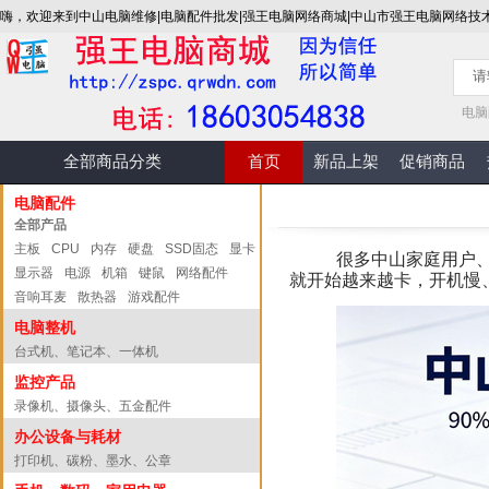
嗨，欢迎来到中山电脑维修|电脑配件批发|强王电脑网络商城|中山市强王电脑网络技
电脑
全部商品分类
首页
新品上架
促销商品
电脑配件
全部产品
主板
CPU
内存
硬盘
SSD固态
显卡
很多中山家庭用户
显示器
电源
机箱
键鼠
网络配件
就开始越来越卡，开机慢
音响耳麦
散热器
游戏配件
电脑整机
台式机、笔记本、一体机
监控产品
录像机、摄像头、五金配件
办公设备与耗材
打印机、碳粉、墨水、公章