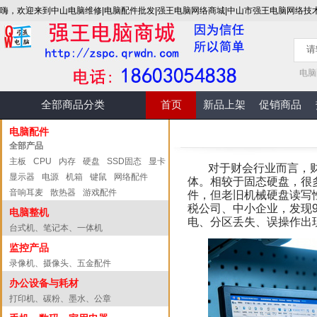
嗨，欢迎来到中山电脑维修|电脑配件批发|强王电脑网络商城|中山市强王电脑网络技
电脑
全部商品分类
首页
新品上架
促销商品
电脑配件
全部产品
主板
CPU
内存
硬盘
SSD固态
显卡
对于财会行业而言，
显示器
电源
机箱
键鼠
网络配件
体。相较于固态硬盘，很
音响耳麦
散热器
游戏配件
件，但老旧机械硬盘读写
税公司、中小企业，发现
电脑整机
电、分区丢失、误操作出
台式机、笔记本、一体机
监控产品
录像机、摄像头、五金配件
办公设备与耗材
打印机、碳粉、墨水、公章