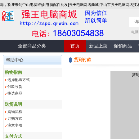
嗨，欢迎来到中山电脑维修|电脑配件批发|强王电脑网络商城|中山市强王电脑网络技
电脑
全部商品分类
首页
新品上架
促销商品
货到付款
帮助中心
购物指南
货
选择配送方式
付款收货
挑选商品
送货说明
购物流程
订购方式
注意事项
支付方式