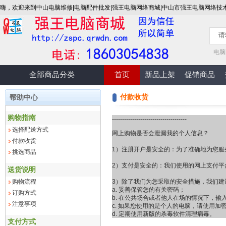
嗨，欢迎来到中山电脑维修|电脑配件批发|强王电脑网络商城|中山市强王电脑网络技
电脑
全部商品分类
首页
新品上架
促销商品
付款收货
帮助中心
购物指南
-------------------------------------
选择配送方式
网上购物是否会泄漏我的个人信息？
付款收货
1）注册开户是安全的：为了准确地为您
挑选商品
2）支付是安全的：我们使用的网上支付平
送货说明
购物流程
3）除了我们为您采取的安全措施，我们建
a. 妥善保管您的有关密码；
订购方式
b. 在公共场合或者他人在场的情况下，
注意事项
c. 如果您使用的是个人的电脑，请使用加
d. 定期使用新版的杀毒软件清理病毒。
支付方式