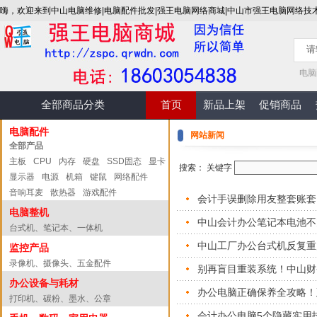
嗨，欢迎来到中山电脑维修|电脑配件批发|强王电脑网络商城|中山市强王电脑网络技
电脑
全部商品分类
首页
新品上架
促销商品
电脑配件
网站新闻
全部产品
主板
CPU
内存
硬盘
SSD固态
显卡
搜索： 关键字
显示器
电源
机箱
键鼠
网络配件
音响耳麦
散热器
游戏配件
会计手误删除用友整套账套
电脑整机
中山会计办公笔记本电池不
台式机、笔记本、一体机
中山工厂办公台式机反复重
监控产品
录像机、摄像头、五金配件
别再盲目重装系统！中山财
办公设备与耗材
办公电脑正确保养全攻略！
打印机、碳粉、墨水、公章
会计办公电脑5个隐藏实用