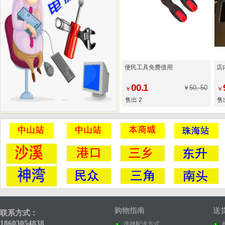
便民工具免费借用
店
00.1
50, 50
￥
￥
￥
售出 2
售
购物指南
送
联系方式：
18603054838
选择配送方式