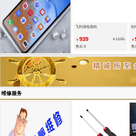
飞利浦电视机
创
939
1199,
￥
￥
￥
售出 0
售
维修服务