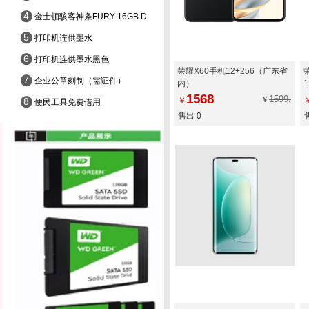
4
金士顿骇客神条FURY 16GB DDR4 3200
5
打印机连供墨水
6
打印机连供墨水黑色
荣耀X60手机12+256（广东省
7
企业公章刻制（需证件）
内）
1568
1599,
￥
8
￥
便民工具免费借用
售出 0