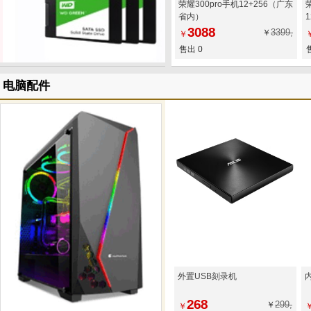
荣耀300pro手机12+256（广东
荣
省内）
3088
3399,
￥
￥
售出 0
电脑配件
外置USB刻录机
268
299,
￥
￥