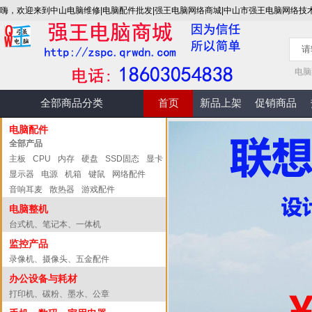
嗨，欢迎来到中山电脑维修|电脑配件批发|强王电脑网络商城|中山市强王电脑网络技
电脑
全部商品分类
首页
新品上架
促销商品
电脑配件
全部产品
主板
CPU
内存
硬盘
SSD固态
显卡
显示器
电源
机箱
键鼠
网络配件
音响耳麦
散热器
游戏配件
电脑整机
台式机、笔记本、一体机
监控产品
录像机、摄像头、五金配件
办公设备与耗材
打印机、碳粉、墨水、公章