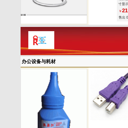
寸显
21
￥
售出 
办公设备与耗材