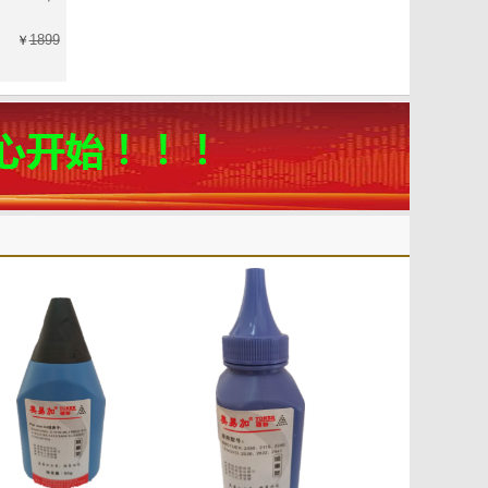
1899
￥