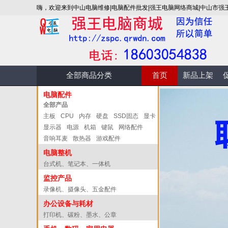
嗨，欢迎来到中山电脑维修|电脑配件批发|强王电脑网络商城|中山市强
全部商品分类
首页
新品上架
电脑配件
全部产品
主板
CPU
内存
硬盘
SSD固态
显卡
显示器
电源
机箱
键鼠
网络配件
音响耳麦
散热器
游戏配件
电脑整机
台式机、笔记本、一体机
监控产品
录像机、摄像头、五金配件
办公设备与耗材
打印机、碳粉、墨水、公章