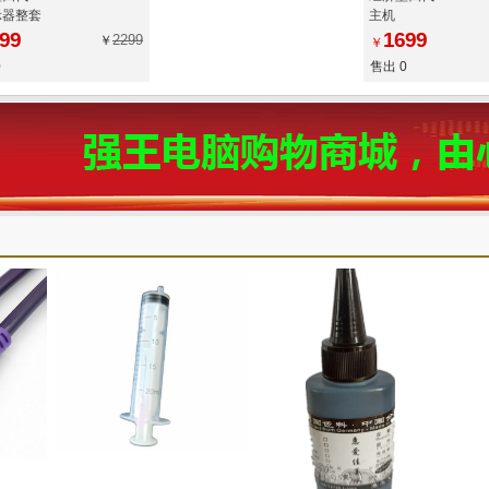
示器整套
主机
99
1699
2299
￥
￥
0
售出 0