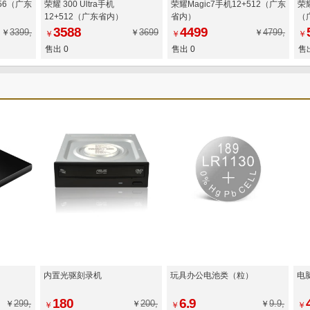
256（广东
荣耀 300 Ultra手机
荣耀Magic7手机12+512（广东
荣耀
12+512（广东省内）
省内）
（
3588
4499
3399,
3699
4799,
￥
￥
￥
￥
￥
￥
售出 0
售出 0
售出
内置光驱刻录机
玩具办公电池类（粒）
电
180
6.9
299,
200,
9.9,
￥
￥
￥
￥
￥
￥