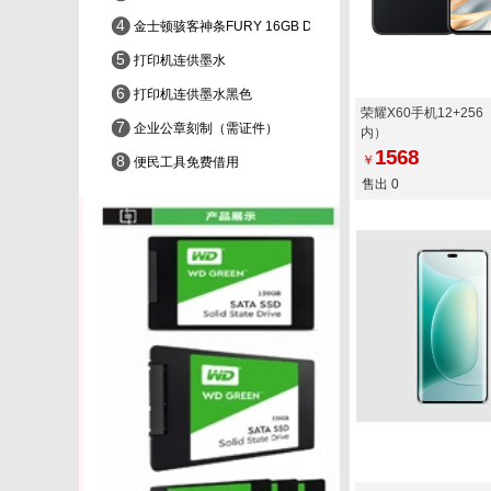
4
金士顿骇客神条FURY 16GB DDR4 3200
5
打印机连供墨水
6
打印机连供墨水黑色
荣耀X60手机12+25
7
企业公章刻制（需证件）
内）
1568
8
￥
便民工具免费借用
售出 0