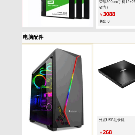
荣耀300pro手机12+
省内）
3088
￥
售出 0
电脑配件
外置USB刻录机
268
￥