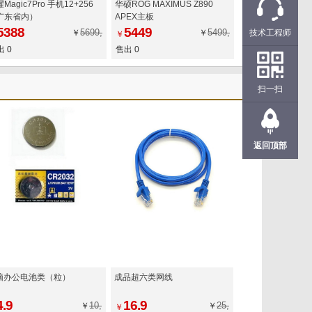
Magic7Pro 手机12+256
华硕ROG MAXIMUS Z890
广东省内）
APEX主板
5388
5449
5699,
5499,
￥
￥
技术工程师
￥
 0
售出 0
扫一扫
返回顶部
脑办公电池类（粒）
成品超六类网线
4.9
16.9
10,
25,
￥
￥
￥