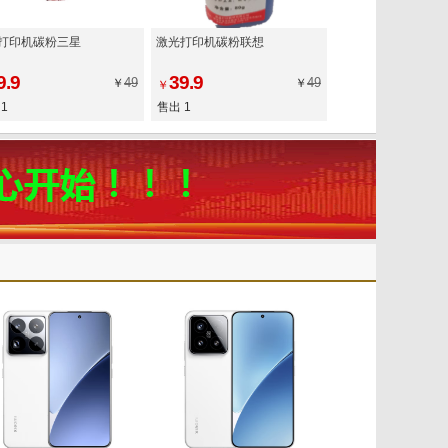
打印机碳粉三星
激光打印机碳粉联想
9.9
39.9
49
49
￥
￥
￥
1
售出 1