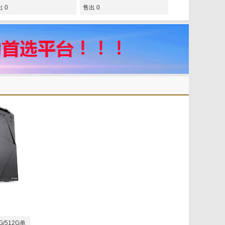
 0
售出 0
/512G单