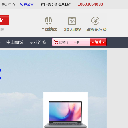
18603054838
帮助中心
客户留言
有问题？请联系我们：
组装
心
中山商城
专业维修
去结算
购物车：
0
件