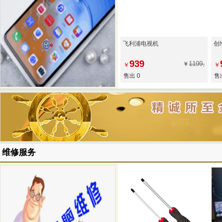
飞利浦电视机
创
939
1199,
￥
￥
￥
售出 0
售
维修服务