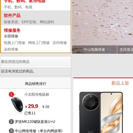
手机、数码、家用电器
手机、数码、电视
软件产品
收银系统、ERP定制、网站源码
维修服务
全部维修
电脑上门维修
网络上门维修
店内维修
远程维修
中山电脑维修
支持微
最近浏览过的商品
还没有浏览过的商品。
新品上架
商品销售排行
1
小太阳光电鼠标
29.9
38
￥
￥
已售11
2
罗技MK120键鼠套装U+U
3
中山网络维修（单台内网故障)