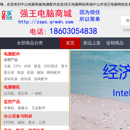
嗨，欢迎来到中山电脑维修|电脑配件批发|强王电脑网络商城|中山市强王电脑网络技
电脑
全部商品分类
首页
新品上架
促销商品
电脑配件
全部产品
主板
CPU
内存
硬盘
SSD固态
显卡
显示器
电源
机箱
键鼠
网络配件
音响耳麦
散热器
游戏配件
电脑整机
台式机、笔记本、一体机
监控产品
录像机、摄像头、五金配件
办公设备与耗材
打印机、碳粉、墨水、公章