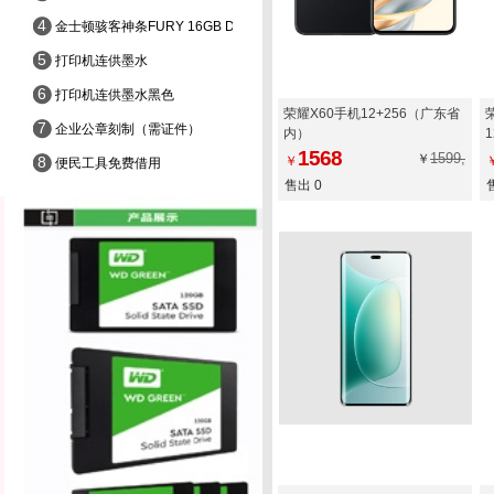
4
金士顿骇客神条FURY 16GB DDR4 3200
5
打印机连供墨水
6
打印机连供墨水黑色
荣耀X60手机12+256（广东省
7
企业公章刻制（需证件）
内）
1568
1599,
￥
8
￥
便民工具免费借用
售出 0