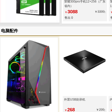
荣耀300pro手机12+256（广东
荣
省内）
3088
3399,
￥
￥
售出 0
电脑配件
外置USB刻录机
268
299,
￥
￥