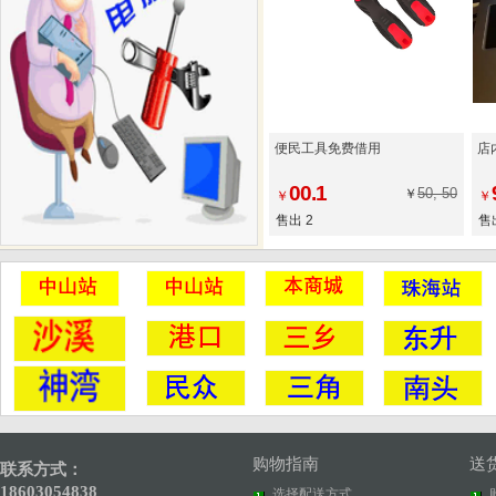
便民工具免费借用
店
00.1
50, 50
￥
￥
￥
售出 2
售
购物指南
送
联系方式：
18603054838
选择配送方式