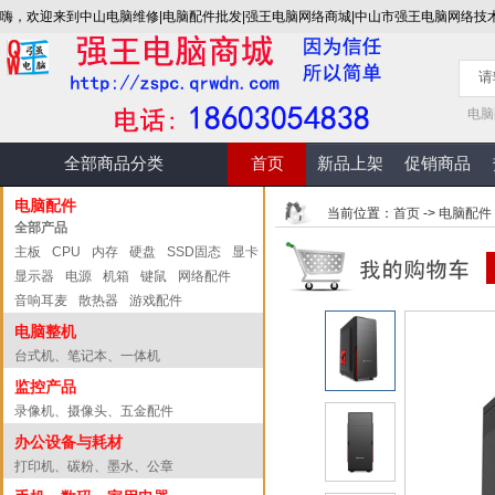
嗨，欢迎来到中山电脑维修|电脑配件批发|强王电脑网络商城|中山市强王电脑网络技
电脑
全部商品分类
首页
新品上架
促销商品
电脑配件
当前位置：
首页
->
电脑配件
全部产品
主板
CPU
内存
硬盘
SSD固态
显卡
显示器
电源
机箱
键鼠
网络配件
音响耳麦
散热器
游戏配件
电脑整机
台式机、笔记本、一体机
监控产品
录像机、摄像头、五金配件
办公设备与耗材
打印机、碳粉、墨水、公章