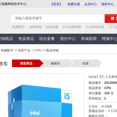
王电脑网络技术中心。
【登录】
免费注册
会员中心
报价中心
电脑配件
电脑维修
品牌电脑
中山电脑维修
中山网络维修
上门
促销商品
热卖商品
组合套餐
报价中心
商城新闻
维修中
>
电脑配件
->
全部产品
->
CPU
-> 商品详细
浏览商品
购物车
结算
intel I5-134
商品编号：
2023040
商品类别：
CPU
单位重量：
100
克
库存状况：
2
￥1399
市场价：
￥129
普通会员价：
-
银级会员价：