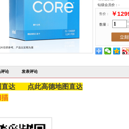
-
钻级会员价：
￥129
售价：
数量：
品评论
发表评论
图直达
点此高德地图直达
扫描