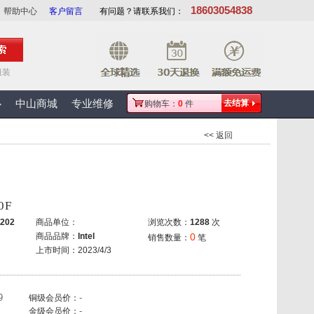
18603054838
帮助中心
客户留言
有问题？请联系我们：
组装
心
中山商城
专业维修
去结算
购物车：
0
件
<< 返回
00F
202
商品单位：
浏览次数：
1288
次
商品品牌：
Intel
0
销售数量：
笔
上市时间：2023/4/3
9
-
铜级会员价：
-
金级会员价：