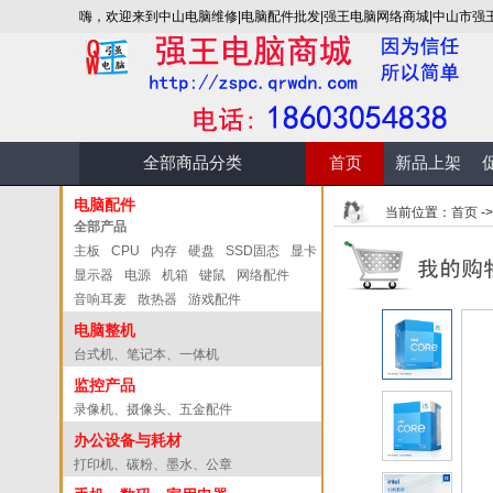
嗨，欢迎来到中山电脑维修|电脑配件批发|强王电脑网络商城|中山市强
全部商品分类
首页
新品上架
电脑配件
当前位置：
首页
-
全部产品
主板
CPU
内存
硬盘
SSD固态
显卡
显示器
电源
机箱
键鼠
网络配件
音响耳麦
散热器
游戏配件
电脑整机
台式机、笔记本、一体机
监控产品
录像机、摄像头、五金配件
办公设备与耗材
打印机、碳粉、墨水、公章