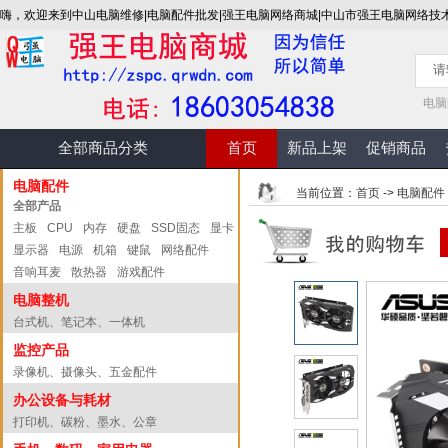
嗨，欢迎来到中山电脑维修|电脑配件批发|强王电脑网络商城|中山市强王电脑网络技
电脑
全部商品分类
首页
新品上架
促销商品
电脑配件
当前位置：
首页
->
电脑配件
全部产品
主板
CPU
内存
硬盘
SSD固态
显卡
显示器
电源
机箱
键鼠
网络配件
音响耳麦
散热器
游戏配件
电脑整机
台式机、笔记本、一体机
监控产品
录像机、摄像头、五金配件
办公设备与耗材
打印机、碳粉、墨水、公章