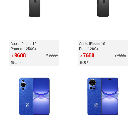
Apple iPhone 16
Apple iPhone 16
Promax（256G）
Pro（128G）
9688
7688
9999,
7999,
￥
￥
￥
￥
售出 0
售出 0